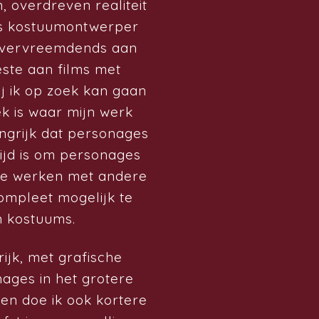
, overdreven realiteit
als kostuumontwerper
ts vervreemdends aan
este aan films met
j ik op zoek kan gaan
k is waar mijn werk
angrijk dat personages
tijd is om personages
te werken met andere
ompleet mogelijk te
 kostuums.
rijk, met grafische
nages in het grotere
ten doe ik ook kortere