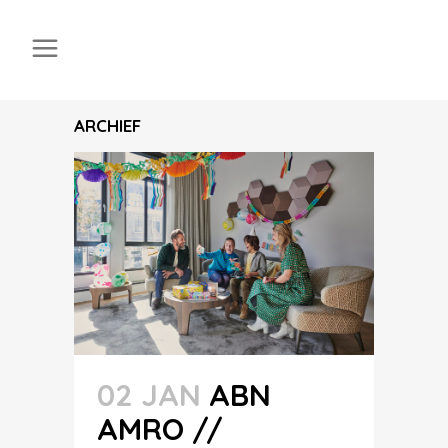
ARCHIEF
02 JAN
ABN
AMRO //