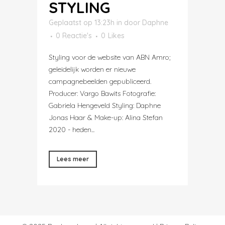
STYLING
Geplaatst op 13:23h
in
door
Daphne
0 Reactie's
0
Likes
Styling voor de website van ABN Amro;
geleidelijk worden er nieuwe
campagnebeelden gepubliceerd.
Producer: Vargo Bawits Fotografie:
Gabriela Hengeveld Styling: Daphne
Jonas Haar & Make-up: Alina Stefan
2020 - heden...
Lees meer